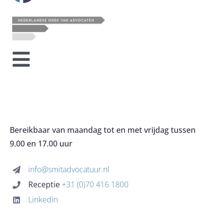
Toggle
HOME
Navigation
OVER HET KANTOOR
Bereikbaar van maandag tot en met vrijdag tussen
9.00 en 17.00 uur
EXPERTISES
info@smitadvocatuur.nl
Receptie
+31 (0)70 416 1800
KOSTEN
LinkedIn