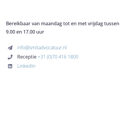
Navigation
OVER HET KANTOOR
Bereikbaar van maandag tot en met vrijdag tussen
9.00 en 17.00 uur
EXPERTISES
info@smitadvocatuur.nl
Receptie
+31 (0)70 416 1800
KOSTEN
LinkedIn
BLOG
CONTACT