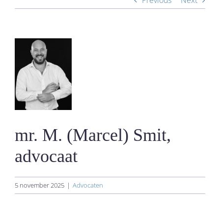
Previous
Next
View
Larger
Image
​​mr. M. (Marcel) Smit,
advocaat
5 november 2025
|
Advocaten