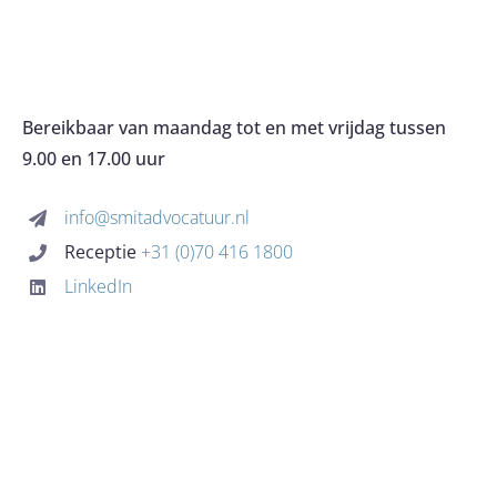
HOME
Navigation
OVER HET KANTOOR
Bereikbaar van maandag tot en met vrijdag tussen
9.00 en 17.00 uur
EXPERTISES
info@smitadvocatuur.nl
Receptie
+31 (0)70 416 1800
KOSTEN
LinkedIn
BLOG
CONTACT