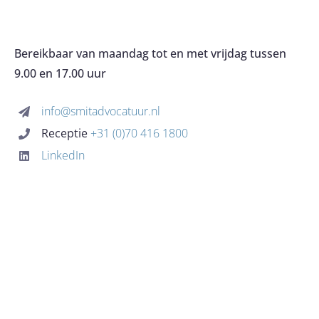
Navigation
OVER HET KANTOOR
Bereikbaar van maandag tot en met vrijdag tussen
9.00 en 17.00 uur
EXPERTISES
info@smitadvocatuur.nl
Receptie
+31 (0)70 416 1800
KOSTEN
LinkedIn
BLOG
CONTACT