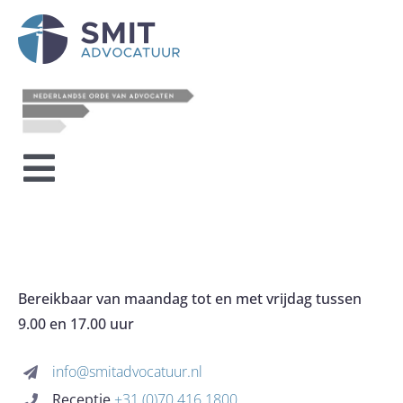
Toggle
HOME
Navigation
OVER HET KANTOOR
Bereikbaar van maandag tot en met vrijdag tussen
9.00 en 17.00 uur
EXPERTISES
info@smitadvocatuur.nl
Receptie
+31 (0)70 416 1800