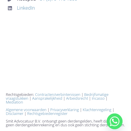
KOSTEN
LinkedIn
BLOG
CONTACT
Rechtsgebieden:
Contracten/verbintenissen
|
Bedrijfsmatige
vraagstukken
|
Aansprakelijkheid
|
Arbeidsrecht
|
Incasso
|
Mediation
Algemene voorwaarden
|
Privacyverklaring
|
Klachtenregeling
|
Disclaimer
|
Rechtsgebiedenregister
Smit Advocatuur B.V. ontvangt geen derdengelden, heeft daarom
geen derdengeldenrekening en dus ook geen stichting derdengelden.