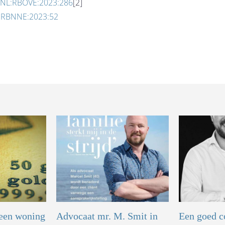
LI:NL:RBOVE:2023:286
[2]
NL:RBNNE:2023:52
 een woning
Advocaat mr. M. Smit in
Een goed c