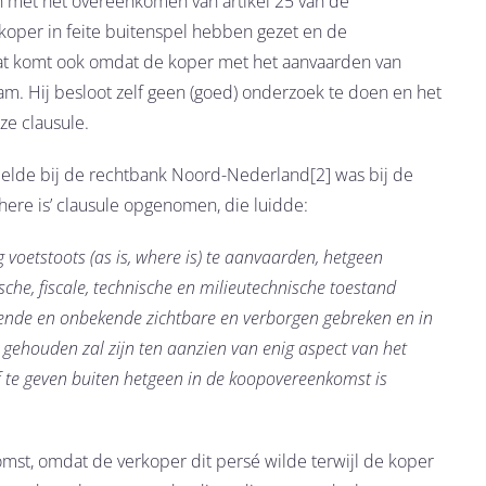
en met het overeenkomen van artikel 25 van de
oper in feite buitenspel hebben gezet en de
at komt ook omdat de koper met het aanvaarden van
nam. Hij besloot zelf geen (goed) onderzoek te doen en het
eze clausule.
eelde bij de rechtbank Noord-Nederland[2] was bij de
here is’ clausule opgenomen, die luidde:
 voetstoots (as is, where is) te aanvaarden, hetgeen
sche, fiscale, technische en milieutechnische toestand
ekende en onbekende zichtbare en verborgen gebreken en in
t gehouden zal zijn ten aanzien van enig aspect van het
 af te geven buiten hetgeen in de koopovereenkomst is
mst, omdat de verkoper dit persé wilde terwijl de koper