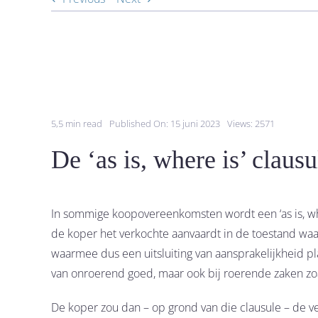
5,5 min read
Published On: 15 juni 2023
Views: 2571
De ‘as is, where is’ claus
In sommige koopovereenkomsten wordt een ‘as is, wh
de koper het verkochte aanvaardt in de toestand waar
waarmee dus een uitsluiting van aansprakelijkheid pl
van onroerend goed, maar ook bij roerende zaken zoa
De koper zou dan – op grond van die clausule – de v