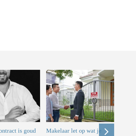
ontract is goud
Makelaar let op wat je
Contra