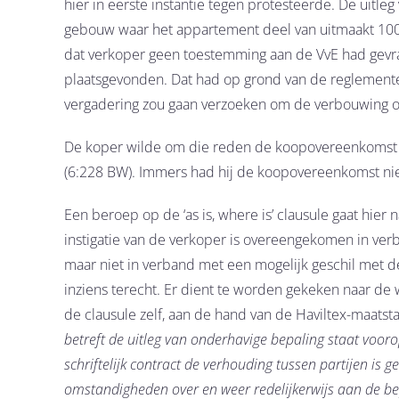
hier in eerste instantie tegen protesteerde. De uitle
gebouw waar het appartement deel van uitmaakt 100 j
dat verkoper geen toestemming aan de VvE had gevr
plaatsgevonden. Dat had op grond van de reglementen
vergadering zou gaan verzoeken om de verbouwing 
De koper wilde om die reden de koopovereenkomst b
(6:228 BW). Immers had hij de koopovereenkomst niet 
Een beroep op de ‘as is, where is’ clausule gaat hie
instigatie van de verkoper is overeengekomen in ver
maar niet in verband met een mogelijk geschil met d
inziens terecht. Er dient te worden gekeken naar d
de clausule zelf, aan de hand van de Haviltex-maatsta
betreft de uitleg van onderhavige bepaling staat voor
schriftelijk contract de verhouding tussen partijen is 
omstandigheden over en weer redelijkerwijs aan de be