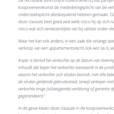
De rechtbank vond (mijns inziens terecht) dat partij
koopovereenkomst de mededelingsplicht van de verk
onderzoeksplicht allesbepalend hebben gemaakt. D
deze clausule heel goed wist welk risico hij op zich 
risico wat zich verwezenlijkte viel bij uitstek onder d
Maar het kan ook anders; in een zaak die onlangs sp
verkoop van een appartementsrecht ook een ‘as is, w
Koper is bereid het verkochte op de datum van levering
inhoudt dat koper het verkochte aanvaardt in de juridi
waarin het verkochte zich alsdan bevindt, met alle b
de alsdan geldende gebruiksstaat, terwijl verkoper nie
verkochte enige (stilzwijgende) verklaring of garantie
gegarandeerd.”
In dit geval kwam deze clausule in de koopovereenko