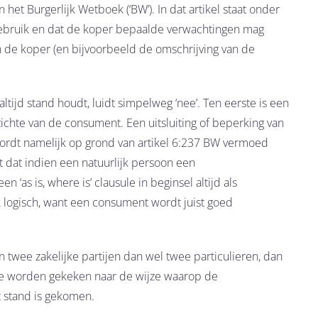
n het Burgerlijk Wetboek (‘BW’). In dat artikel staat onder
gebruik en dat de koper bepaalde verwachtingen mag
e koper (en bijvoorbeeld de omschrijving van de
ltijd stand houdt, luidt simpelweg ‘nee’. Ten eerste is een
pzichte van de consument. Een uitsluiting of beperking van
ordt namelijk op grond van artikel 6:237 BW vermoed
ent dat indien een natuurlijk persoon een
 ‘as is, where is’ clausule in beginsel altijd als
k logisch, want een consument wordt juist goed
an twee zakelijke partijen dan wel twee particulieren, dan
usule worden gekeken naar de wijze waarop de
 stand is gekomen.