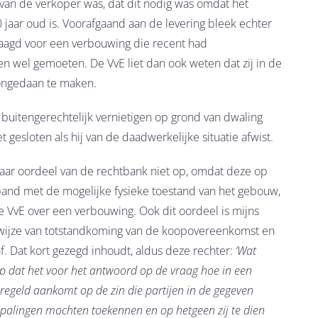
g van de verkoper was, dat dit nodig was omdat het
aar oud is. Voorafgaand aan de levering bleek echter
aagd voor een verbouwing die recent had
 wel gemoeten. De VvE liet dan ook weten dat zij in de
ongedaan te maken.
uitengerechtelijk vernietigen op grond van dwaling
gesloten als hij van de daadwerkelijke situatie afwist.
r naar oordeel van de rechtbank niet op, omdat deze op
band met de mogelijke fysieke toestand van het gebouw,
e VvE over een verbouwing. Ook dit oordeel is mijns
e wijze van totstandkoming van de koopovereenkomst en
f. Dat kort gezegd inhoudt, aldus deze rechter:
‘Wat
op dat het voor het antwoord op de vraag hoe in een
geregeld aankomt op de zin die partijen in de gegeven
palingen mochten toekennen en op hetgeen zij te dien