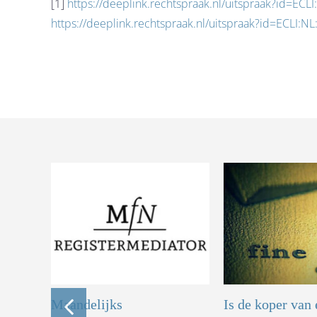
[1]
https://deeplink.rechtspraak.nl/uitspraak?id=EC
https://deeplink.rechtspraak.nl/uitspraak?id=ECLI:
lcoat
Maandelijks
Is de koper van