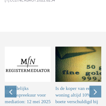
[1] ECLI:NL:RBROT:2022:8254
Maandelijks
Is de koper van een
inloopspreekuur voor
woning altijd 10%
mediation: 12 mei 2025
boete verschuldigd bij