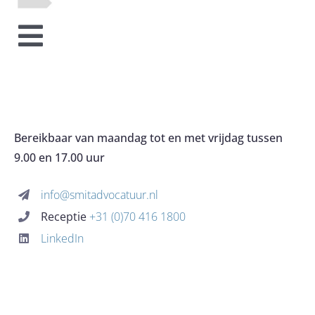
Toggle
HOME
Navigation
OVER HET KANTOOR
Bereikbaar van maandag tot en met vrijdag tussen
9.00 en 17.00 uur
EXPERTISES
info@smitadvocatuur.nl
Receptie
+31 (0)70 416 1800
KOSTEN
LinkedIn
BLOG
CONTACT