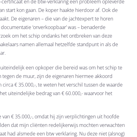
E-certificaat en de btw-verklaring een probleem opleverde
n start kon gaan. De koper haakte hierdoor af. Ook de
aakt. De eigenaren – die van de jachtexpert te horen
e documentatie ‘onverkoopbaar’ was – benaderde
zoek om het schip ondanks het ontbreken van deze
kelaars namen allemaal hetzelfde standpunt in als de
ar.
uiteindelijk een opkoper die bereid was om het schip te
n tegen de muur, zijn de eigenaren hiermee akkoord
circa € 35.000,-, te weten het verschil tussen de waarde
 het uiteindelijke bedrag van € 60.000,- waarvoor het
van € 35.000,-, omdat hij zijn verplichtingen uit hoofde
lden dat mijn cliënten redelijkerwijs mochten verwachten
caat had alsmede een btw verklaring. Nu deze niet (alsnog)