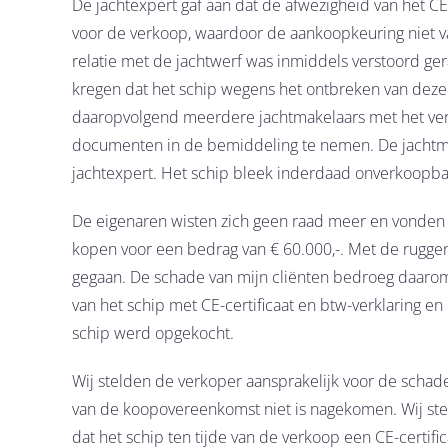
De jachtexpert gaf aan dat de afwezigheid van het C
voor de verkoop, waardoor de aankoopkeuring niet va
relatie met de jachtwerf was inmiddels verstoord ger
kregen dat het schip wegens het ontbreken van dez
daaropvolgend meerdere jachtmakelaars met het ver
documenten in de bemiddeling te nemen. De jachtma
jachtexpert. Het schip bleek inderdaad onverkoopba
De eigenaren wisten zich geen raad meer en vonden 
kopen voor een bedrag van € 60.000,-. Met de rugge
gegaan. De schade van mijn cliënten bedroeg daarom 
van het schip met CE-certificaat en btw-verklaring en
schip werd opgekocht.
Wij stelden de verkoper aansprakelijk voor de schade 
van de koopovereenkomst niet is nagekomen. Wij ste
dat het schip ten tijde van de verkoop een CE-certifi