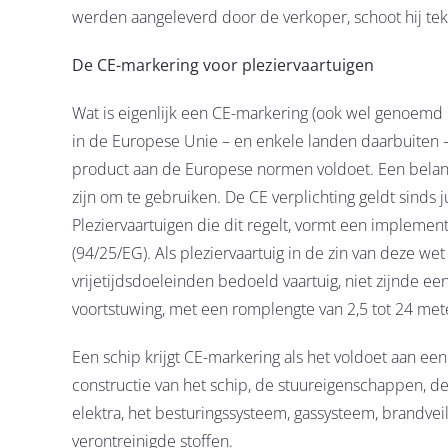
werden aangeleverd door de verkoper, schoot hij te
De CE-markering voor pleziervaartuigen
Wat is eigenlijk een CE-markering (ook wel genoemd
in de Europese Unie – en enkele landen daarbuiten – 
product aan de Europese normen voldoet. Een belangr
zijn om te gebruiken. De CE verplichting geldt sinds 
Pleziervaartuigen die dit regelt, vormt een implement
(94/25/EG). Als pleziervaartuig in de zin van deze w
vrijetijdsdoeleinden bedoeld vaartuig, niet zijnde ee
voortstuwing, met een romplengte van 2,5 tot 24 met
Een schip krijgt CE-markering als het voldoet aan e
constructie van het schip, de stuureigenschappen, d
elektra, het besturingssysteem, gassysteem, brandveil
verontreinigde stoffen.