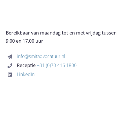
HOME
Navigation
OVER HET KANTOOR
Bereikbaar van maandag tot en met vrijdag tussen
9.00 en 17.00 uur
EXPERTISES
info@smitadvocatuur.nl
Receptie
+31 (0)70 416 1800
KOSTEN
LinkedIn
BLOG
CONTACT