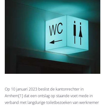
Op 10 januari 2023 beslist de kantonrechter in
Arnhem[1] dat een ontslag op staande voet mede in
verband met langdurige toiletbezoeken van werknemer