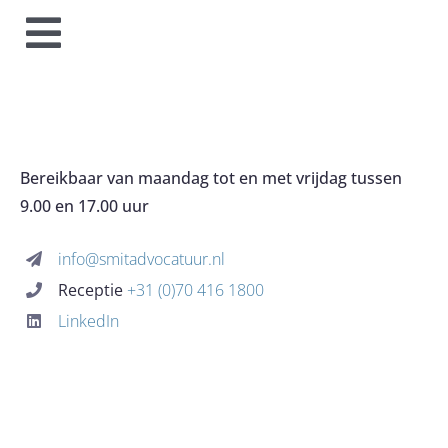
Toggle
HOME
Navigation
OVER HET KANTOOR
Bereikbaar van maandag tot en met vrijdag tussen
9.00 en 17.00 uur
EXPERTISES
info@smitadvocatuur.nl
Receptie
+31 (0)70 416 1800
KOSTEN
LinkedIn
BLOG
CONTACT