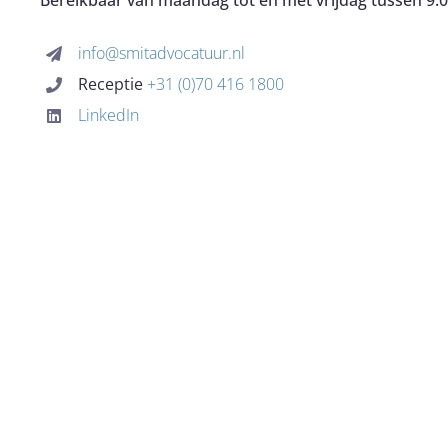
Bereikbaar van maandag tot en met vrijdag tussen 9.0
info@smitadvocatuur.nl
Receptie
+31 (0)70 416 1800
LinkedIn