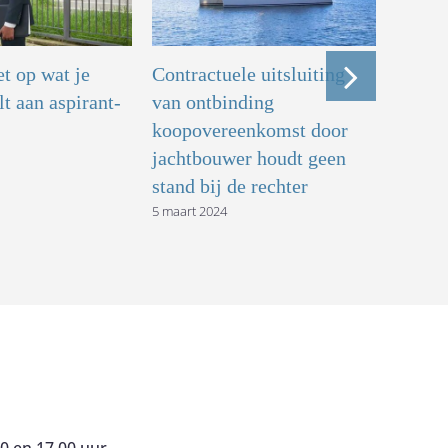
t op wat je
Contractuele uitsluiting
Ontsl
lt aan aspirant-
van ontbinding
diens
koopovereenkomst door
zwang
jachtbouwer houdt geen
moet 
stand bij de rechter
billij
5 maart 2024
15 febru