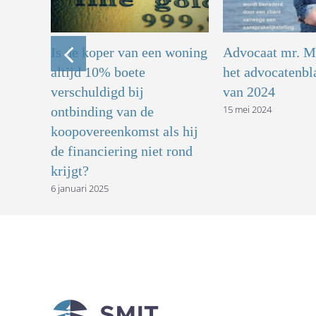
Is de koper van een woning
Advocaat mr. M.
r
altijd 10% boete
het advocatenbla
025
verschuldigd bij
van 2024
15 mei 2024
ontbinding van de
koopovereenkomst als hij
de financiering niet rond
krijgt?
6 januari 2025